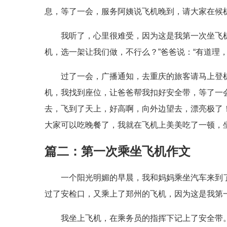
息，等了一会，服务阿姨说飞机晚到，请大家在候
我听了，心里很难受，因为这是我第一次坐飞
机，选一架让我们做，不行么？”爸爸说：“有道理
过了一会，广播通知，去重庆的旅客请马上登
机，我找到座位，让爸爸帮我扣好安全带，等了一
去，飞到了天上，好高啊，向外边望去，漂亮极了
大家可以吃晚餐了，我就在飞机上美美吃了一顿，
篇二：第一次乘坐飞机作文
一个阳光明媚的早晨，我和妈妈乘坐汽车来到
过了安检口，又乘上了郑州的飞机，因为这是我第
我坐上飞机，在乘务员的指挥下记上了安全带