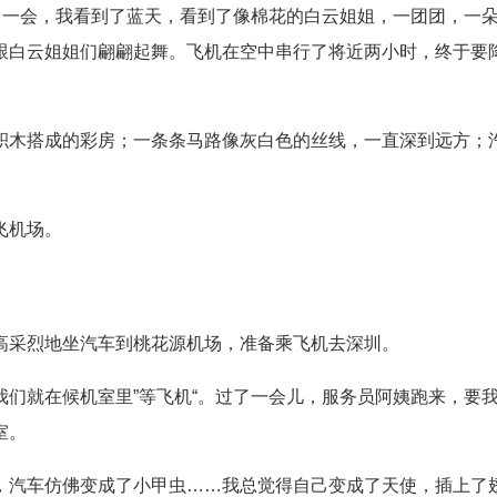
了一会，我看到了蓝天，看到了像棉花的白云姐姐，一团团，一
跟白云姐姐们翩翩起舞。飞机在空中串行了将近两小时，终于要
积木搭成的彩房；一条条马路像灰白色的丝线，一直深到远方；
飞机场。
高采烈地坐汽车到桃花源机场，准备乘飞机去深圳。
们就在候机室里”等飞机“。过了一会儿，服务员阿姨跑来，要
室。
，汽车仿佛变成了小甲虫……我总觉得自己变成了天使，插上了