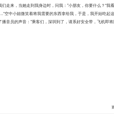
们走来，当她走到我身边时，问我：”小朋友，你要什么？“我
…“空中小姐微笑着将我需要的东西拿给我，于是，我开始吃起
了播音员的声音：”乘客们，深圳到了，请系好安全带，飞机即将
。