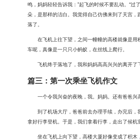
鸣，妈妈轻轻告诉我：”起飞的时候不要乱动。“过
朵，是那样的洁白。我觉得自己仿佛来到了天宫，
落了。
在飞机上往下望，之间一幢幢的高楼就像是用
车呢，真像是一只只小蚂蚁，在丝线上爬行。
飞机终于落地了，我和妈妈高高兴兴的离开了
篇三：第一次乘坐飞机作文
一个令我兴奋的夜晚，我。妈妈。还有爸爸兴
到了机场大厅，爸爸前去办理手续，办完后，我
拿好行李登机。于是，我们拿着行李，走出了候机
坐在飞机上向下望，高楼大厦好像变成了积木