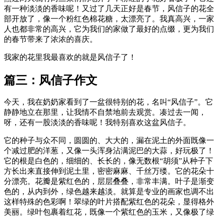
有一种淡淡的香味呢！又过了几天正好是春节，风信子的花全
部开放了，像一个粉红色棉花糖，太漂亮了。我真高兴，一家
人也都非常的高兴，它为我们的家做了最好的点缀，更为我们
的春节带来了浓浓的喜庆。
我家的花里我最喜欢的就是风信子了！
篇三：风信子作文
今天，我在奶奶家看到了一盆很特别的花，名叫“风信子”。它
静静地立在那里，让我情不自禁地前去观赏。凑过去一闻，
呀，还有一股淡淡的香味呢！我特别喜欢这盆风信子。
它的种子与众不同，圆圆的、大大的，漏在泥土的外面既像一
个减过肥的洋葱，又像一头浑身沾满泥巴的大蒜，好玩极了！
它的根是白色的，细细的、长长的，像无数根“胡须”从种子下
方长出来直接伸到泥土里，密密麻麻、千丝万缕。它的花朵十
分漂亮。花瓣是紫红色的，层层叠叠，非常丰满。叶子是渐变
色的，从内到外，绿色越来越淡。就算是专业的画家也调不出
这样特殊的色彩啊！翠绿的叶片搭配紫红色的花朵，显得格外
美丽。绿叶包裹着红花，既像一个紫红色的玉米，又像极了绿