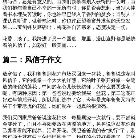
功与否，总是有意义的。当我们羡慕着别人获得的一切时，当
我们抱怨着自己不幸的一无所有时，你是否会想起，当别人捧
着书本埋头苦读时，你也许早已经入了香甜的梦乡；当别人上
课认真听讲，做着笔记时，你也许正望着窗外湛蓝的天空发
呆……宝剑锋从磨砺出，梅花香自苦寒来，态度决定一切。
花香，淡了。我跨进了另一个国度，那里，漫山遍野都是燃烧
着的风信子，如彩虹一般美丽……
篇二：风信子作文
放寒假了，我和爸爸到花卉市场买回来一盆花，爸爸说这花叫
风信子，它的根像一个大大的洋葱，它的叶子张开好像一朵绽
放的绿色的莲花，中间的花心儿长长纺锤，为什么要买这花
呢，有两种原因：第一爸爸说过要给我买一盆花，第二这花正
好过年前后开花，所以我们选中了它，今年是虎年爸爸又特意
买了个带老虎的花盆，她们配在一起真的很漂亮。
我们买回家后爸爸说这花怕水，每星期浇一次就行，要不然就
会浇死了，而且不喜阳要放在阴凉的地方，爸爸说这盆花你自
己养看看能不能养、活养开花。我照爸爸说的去“执行”了，果
然过两天就有两三朵悄悄地开了，粉红的小花好看极了，它还