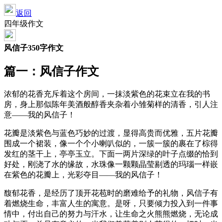
返回
四年级作文
风信子350字作文
篇一：风信子作文
浓郁的花香充斥着这个房间，一抹淡紫色的花束立在我的书
房，身上那似陈年美酒般醇香夹杂着小雏菊样的清香，引人注
意——我的风信子！
花瓣是淡紫色与蓝色巧妙的过渡，显得高贵而优雅，五片花瓣
围成一个裙装，像一个个小喇叭似的，一簇一簇的裹在了棕得
发红的茎干上，亭亭玉立。下面一两片深绿的叶子点缀的恰到
好处，刚浇了水的缘故，水珠像一颗颗晶莹剔透的玛瑙一样嵌
在紫色的花瓣上，光彩夺目——我的风信子！
馥郁花香，是经历了顶开花苞时的磨难给予的礼物，风信子有
着燃烧生命，丰富人生的寓意。是呀，只要倾力投入到一件事
情中，付出自己的努力与汗水，让生命之火熊熊燃烧，无论成