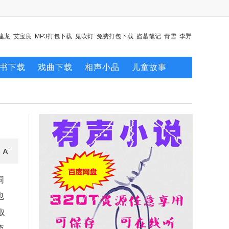
建龙
艾宝良
MP3打包下载
鬼吹灯
免费打包下载
盗墓笔记
青雪
李野
家讲坛
书下载
戏曲下载
相声小品
儿童故事
同
也
取
流