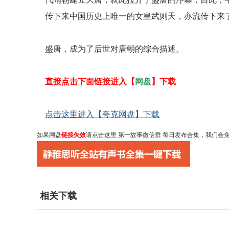
传下来中国历史上唯一的女皇武则天，亦流传下来
盛唐，成为了后世对唐朝的综合描述。
直接点击下面链接进入【
网盘
】下载
点击这里进入【夸克网盘】下载
如果网盘
链接失效
请点击这里
第一故事微信群 每日发布合集
，我们会
相关下载