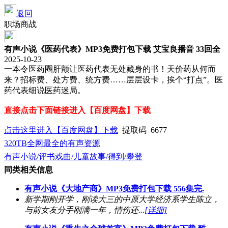
返回
职场商战
有声小说《医药代表》MP3免费打包下载 艾宝良播音 33回全
2025-10-23
一本令医药圈肝颤让医药代表无处藏身的书！天价药从何而
来？招标费、处方费、统方费……层层设卡，挨个“打点”。医
药代表细说医药迷局。
直接点击下面链接进入【百度网盘】下载
点击这里进入【百度网盘】下载
提取码 6677
320TB全网最全的有声资源
有声小说/评书戏曲/儿童故事/得到/攀登
同类相关信息
有声小说《大地产商》MP3免费打包下载 556集完.
新学期刚开学，刚读大三的中原大学经济系学生陈立，
与前女友分手刚满一年，情伤还...
[详细]