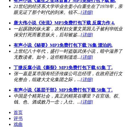
有声小说《重生之全球首富》MP3免费打包下载 酷.
21世纪的经济系大学毕业生姜小白重生在了1978年，亲
眼见证了那个时代的到来。锐不...
[详细]
唐大伟小说《沧流》MP3免费打包下载 反腐力作 4.
一起蹊跷的纵火案，农村妇女董文英因儿子被利华纸业
保安打死而蓄意纵火，后却被鉴...
[详细]
有声小说《秘要》MP3免费打包下载 76集 漂泊的.
上世纪八十年代，盛行一时盗版武侠小说，暗中滋养了
无数读者。如今，这些粗制滥造...
[详细]
丁捷反腐小说《撕裂》MP3免费打包下载 65集 丁.
张一嘉是某市国有经济传媒公司总经理，在政府进行文
化整合，组建大文化集团之际，...
[详细]
有声小说《基层干部》MP3免费打包下载 58集 丁.
中国是个精英社会，真正的精英在哪里？在官场。权、
钱、色、酒成败乃一念；入仕、...
[详细]
首页
评书
戏曲