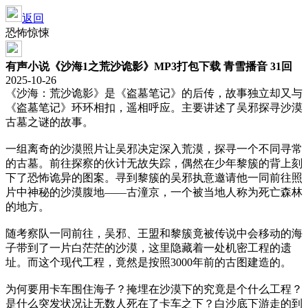
返回
恐怖惊悚
有声小说《沙海1之荒沙诡影》MP3打包下载 青雪播音 31回
2025-10-26
《沙海：荒沙诡影》是《盗墓笔记》的后传，故事独立却又与
《盗墓笔记》环环相扣，遥相呼应。主要讲述了吴邪探寻沙漠
古墓之谜的故事。
一组离奇的沙漠照片让吴邪决定深入荒漠，探寻一个不同寻常
的古墓。前往探察的伙计无故失踪，偶然在少年黎簇的背上刻
下了恐怖诡异的图案。寻到黎簇的吴邪执意邀请他一同前往照
片中神秘的沙漠腹地——古潼京，一个被当地人称为死亡森林
的地方。
随考察队一同前往，吴邪、王盟和黎簇竟被传说中会移动的海
子带到了一片白茫茫的沙漠，这里隐藏着一处机密工程的遗
址。而这个现代工程，竟然是按照3000年前的古图建造的。
为何要用卡车围住海子？掩埋在沙漠下的究竟是个什么工程？
是什么突发状况让无数人死在了卡车之下？白沙底下游走的到