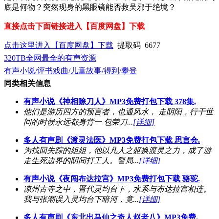
底是何物？突然现身的黑眼镜能否救吴邪于绝境？
直接点击下面链接进入【百度网盘】下载
点击这里进入【百度网盘】下载
提取码 6677
320TB全网最全的有声资源
有声小说/评书戏曲/儿童故事/得到/攀登
同类相关信息
有声小说《神相赊刀人》MP3免费打包下载 378集.
他们是游历四方的预言者，也通风水， 走阴阳，行于世
间的时候永远都身背一 包荣刀...
[详细]
多人有声剧《渡灵法医》MP3免费打包下载 思言会.
为找回失踪的姐姐，他以凡人之躯换渡灵之力，成了游
走生死边界的阴间打工人。警局...
[详细]
有声小说《夜闯布达拉宫》MP3免费打包下载 骆驼.
凉州古寺之中，晋代灵均台下，水系与布达拉宫相连。
我与张潮误入灵均台下暗河，竟...
[详细]
多人有声剧《东北出马仙之奇人赵老八》MP3免费.