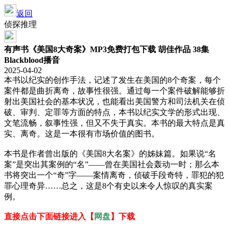
返回
侦探推理
有声书《美国8大奇案》MP3免费打包下载 胡佳作品 38集
Blackblood播音
2025-04-02
本书以纪实的创作手法，记述了发生在美国的8个奇案，每个
案件都是曲折离奇，故事性很强。通过每一个案件破解能够折
射出美国社会的基本状况，也能看出美国警方和司法机关在侦
破、审判、定罪等方面的特点，本书以纪实文学的形式出现、
文笔流畅，叙事性强，但又不失于真实。本书的最大特点是真
实、离奇。这是一本很有市场价值的图书。
本书是作者曾出版的《美国8大名案》的姊妹篇。如果说“名
案”是突出其案例的“名”——曾在美国社会轰动一时；那么本
书将突出一个“奇”字——案情离奇，侦破手段奇特，罪犯的犯
罪心理奇异……总之，这是8个有史以来令人惊叹的真实案
例。
直接点击下面链接进入【
网盘
】下载