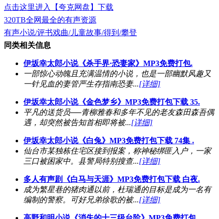
点击这里进入【夸克网盘】下载
320TB全网最全的有声资源
有声小说/评书戏曲/儿童故事/得到/攀登
同类相关信息
伊坂幸太郎小说《杀手界·恐妻家》MP3免费打包.
一部惊心动魄且充满温情的小说，也是一部幽默风趣又
一针见血的妻管严生存指南恐妻...
[详细]
伊坂幸太郎小说《金色梦乡》MP3免费打包下载 35.
平凡的送货员──青柳雅春和多年不见的老友森田森吾偶
遇，却突然被告知首相即将被...
[详细]
伊坂幸太郎小说《白兔》MP3免费打包下载 74集 .
仙台市某独栋住宅区接到报案，称神秘绑匪入户，一家
三口被困家中。县警局特别搜查...
[详细]
多人有声剧《白马与天涯》MP3免费打包下载 白夜.
成为繁星巷的猪肉通以前，杜瑞通的目标是成为一名有
编制的警察。可好兄弟徐歌的被...
[详细]
高野和明小说《消失的十三级台阶》MP3免费打包.