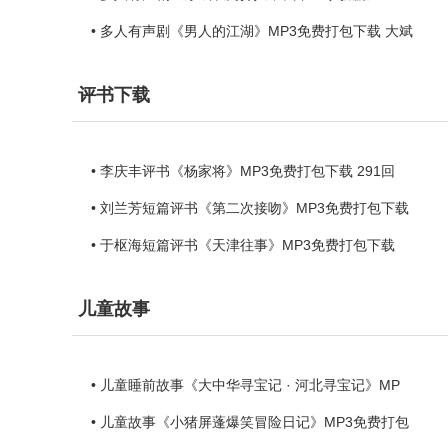
• 多人有声剧《男人的江湖》MP3免费打包下载 大斌
评书下载
• 李庆丰评书《杨家将》MP3免费打包下载 291回
• 刘兰芳短篇评书《第二次接吻》MP3免费打包下载
• 于枢海短篇评书《天津往事》MP3免费打包下载
儿童故事
• 儿童睡前故事《大中华寻宝记 · 河北寻宝记》MP
• 儿童故事《小猪屏蓬爆笑冒险日记》MP3免费打包