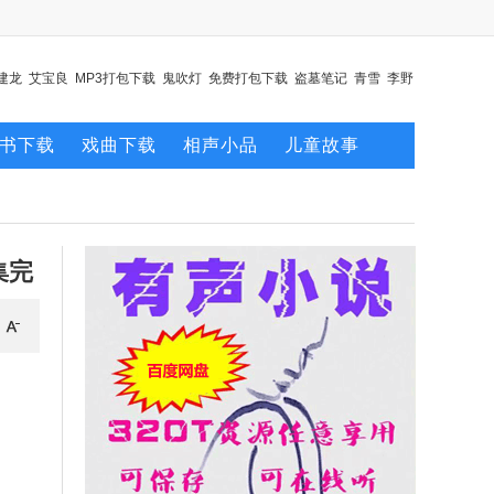
建龙
艾宝良
MP3打包下载
鬼吹灯
免费打包下载
盗墓笔记
青雪
李野
家讲坛
书下载
戏曲下载
相声小品
儿童故事
集完