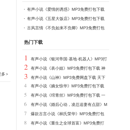
有声小说《爱情的诱惑》MP3免费打包下载
44集全 范舟播音
有声小说《五星大饭店》MP3免费打包下载
周建龙播讲
古风言情《不负如来不负卿》MP3免费打包
下载 117集全
热门下载
1
有声小说《银河帝国·基地·机器人》MP3打
2
包下载 类星体剧场昊澜 15部全集
有声小说《表小姐》MP3免费打包下载 神
3
更多
>
隐银月之光播讲 322集完结
有声小说《山神》MP3免费网盘下载 天下
4
有声小说《嫡女惊华》MP3免费打包下载
霸唱改编电影原著小说 1198集完结
5
古言有声剧 1372集完结
有声小说《绾青丝》MP3免费打包下载 一
6
刀苏苏 498集完结
有声小说《婚后心动，凌总追妻有点甜》M
7
P3免费打包下载 灵猫有声2768集完结
爆款古言小说《林氏荣华》MP3免费打包
8
下载 1011集全
有声小说《重生之全球首富》MP3免费打