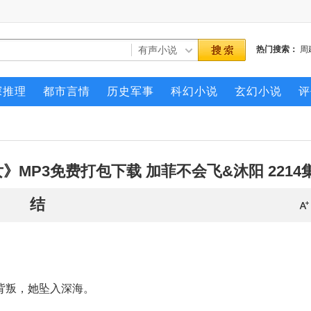
热门搜索：
周
默
王明君
百
探推理
都市言情
历史军事
科幻小说
玄幻小说
评
MP3免费打包下载 加菲不会飞&沐阳 2214
结
背叛，她坠入深海。