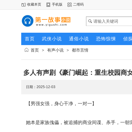
收藏本页
手机版
二维码
首页
武侠小说
通俗小说
恐怖惊悚
侦
首页
有声小说
都市言情
>
>
多人有声剧《豪门崛起：重生校园商女》
日期：2025-12-03
【男强女强，身心干净，一对一】
她本是家族傀儡，被追捕的商业间谍、杀手，一朝