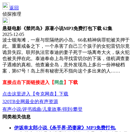
返回
侦探推理
悬疑电影《禁闭岛》原著小说MP3免费打包下载 62集
2025-12-05
波士顿海滩，一座与世隔绝的小岛。66名精神病罪犯被关押于
此。重重戒备之下，一个杀害了自己三个孩子的女犯雷切尔竟
诡异失踪。联邦执法官泰迪的妻子死于一场离奇大火，纵火犯
也被关押在此。泰迪奉命上岛寻找雷切尔的下落，借机调查妻
子遇难的真相。他查遍全岛，意外发现岛上多出一份神秘档
案，第67号！岛上所有秘密无不指向这个多出来的人……
直接点击下面链接进入【
网盘
】下载
点击这里进入【夸克网盘】下载
320TB全网最全的有声资源
有声小说/评书戏曲/儿童故事/得到/攀登
同类相关信息
伊坂幸太郎小说《杀手界·恐妻家》MP3免费打包.