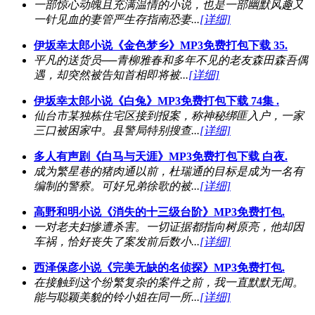
一部惊心动魄且充满温情的小说，也是一部幽默风趣又
一针见血的妻管严生存指南恐妻...
[详细]
伊坂幸太郎小说《金色梦乡》MP3免费打包下载 35.
平凡的送货员──青柳雅春和多年不见的老友森田森吾偶
遇，却突然被告知首相即将被...
[详细]
伊坂幸太郎小说《白兔》MP3免费打包下载 74集 .
仙台市某独栋住宅区接到报案，称神秘绑匪入户，一家
三口被困家中。县警局特别搜查...
[详细]
多人有声剧《白马与天涯》MP3免费打包下载 白夜.
成为繁星巷的猪肉通以前，杜瑞通的目标是成为一名有
编制的警察。可好兄弟徐歌的被...
[详细]
高野和明小说《消失的十三级台阶》MP3免费打包.
一对老夫妇惨遭杀害。一切证据都指向树原亮，他却因
车祸，恰好丧失了案发前后数小...
[详细]
西泽保彦小说《完美无缺的名侦探》MP3免费打包.
在接触到这个纷繁复杂的案件之前，我一直默默无闻。
能与聪颖美貌的铃小姐在同一所...
[详细]