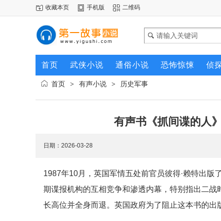
收藏本页
手机版
二维码
首页
武侠小说
通俗小说
恐怖惊悚
侦
首页
有声小说
历史军事
>
>
有声书《抓间谍的人》
日期：2026-03-28
1987年10月，英国军情五处前官员彼得·赖特出版了
期谍报机构的互相竞争和渗透内幕，特别指出二战
长高位并全身而退。英国政府为了阻止这本书的出