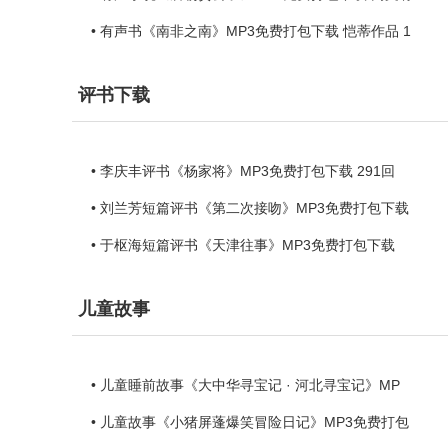
• 有声书《南非之南》MP3免费打包下载 恺蒂作品 1
评书下载
• 李庆丰评书《杨家将》MP3免费打包下载 291回
• 刘兰芳短篇评书《第二次接吻》MP3免费打包下载
• 于枢海短篇评书《天津往事》MP3免费打包下载
儿童故事
• 儿童睡前故事《大中华寻宝记 · 河北寻宝记》MP
• 儿童故事《小猪屏蓬爆笑冒险日记》MP3免费打包