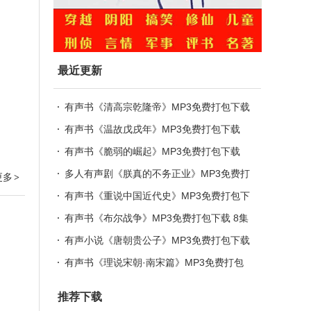
最近更新
有声书《清高宗乾隆帝》MP3免费打包下载
115集 化云卿播讲
有声书《温故戊戌年》MP3免费打包下载
张建伟作品 68集 有益播讲
有声书《脆弱的崛起》MP3免费打包下载
徐弃郁作品 111集 有益播讲
多人有声剧《朕真的不务正业》MP3免费打
更多
>
包下载 伍壹剧社播讲 2332集
有声书《重说中国近代史》MP3免费打包下
载 张鸣作品 63集 有益播讲
有声书《布尔战争》MP3免费打包下载 8集
阿柯播讲
有声小说《唐朝贵公子》MP3免费打包下载
网文有声+全勇演播 480集完结
有声书《理说宋朝·南宋篇》MP3免费打包
下载 朱晔作品 59集 有益播讲
推荐下载