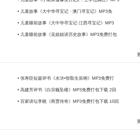
• 儿童故事《大中华寻宝记 · 澳门寻宝记》MP3免
• 儿童睡前故事《大中华寻宝记·江西寻宝记》MP3
• 儿童睡前故事《吴姐姐讲历史故事》MP3免费打包
• 张寿臣短篇评书《水浒•智取生辰纲》MP3免费打
• 高建芳评书《白宗巍坠楼》MP3免费打包下载 2回
• 百家讲坛李晓《商贾传奇》MP3免费打包下载 10回