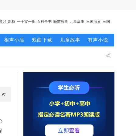
游记
凯叔
一千零一夜
百科全书
睡前故事
儿童故事
三国演义
三国
童话
相声小品
戏曲下载
儿童故事
有声小说
心
探