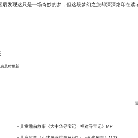
醒后发现这只是一场奇妙的梦，但这段梦幻之旅却深深烙印在读
版
免费及时更新
• 儿童睡前故事《大中华寻宝记 · 福建寻宝记》MP
• 儿童故事《小猪屏蓬爆笑日记2：上学也疯狂》MP3