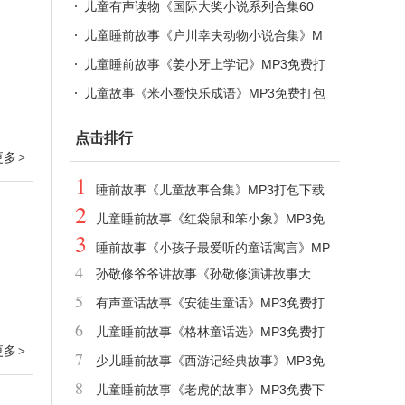
P3免费打包下载 11集
儿童有声读物《国际大奖小说系列合集60
部》MP3免费打包下载
儿童睡前故事《户川幸夫动物小说合集》M
P3免费打包下载 103集
儿童睡前故事《姜小牙上学记》MP3免费打
包下载 米小圈兄弟篇
儿童故事《米小圈快乐成语》MP3免费打包
下载 200集全
点击排行
更多
>
1
睡前故事《儿童故事合集》MP3打包下载
2
170集
儿童睡前故事《红袋鼠和笨小象》MP3免
3
费下载
睡前故事《小孩子最爱听的童话寓言》MP
4
孙敬修爷爷讲故事《孙敬修演讲故事大
3打包下载 139集
5
全》MP3打包下载
有声童话故事《安徒生童话》MP3免费打
6
包下载 39集
儿童睡前故事《格林童话选》MP3免费打
更多
>
7
包下载 55集
少儿睡前故事《西游记经典故事》MP3免
8
费打包下载 16集
儿童睡前故事《老虎的故事》MP3免费下