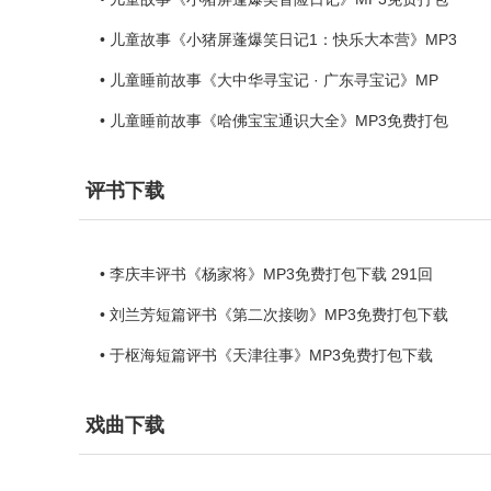
• 儿童故事《小猪屏蓬爆笑日记1：快乐大本营》MP3
• 儿童睡前故事《大中华寻宝记 · 广东寻宝记》MP
• 儿童睡前故事《哈佛宝宝通识大全》MP3免费打包
评书下载
• 李庆丰评书《杨家将》MP3免费打包下载 291回
• 刘兰芳短篇评书《第二次接吻》MP3免费打包下载
• 于枢海短篇评书《天津往事》MP3免费打包下载
戏曲下载