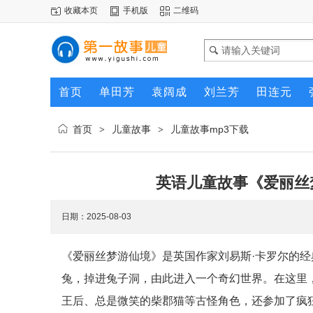
收藏本页
手机版
二维码
首页
单田芳
袁阔成
刘兰芳
田连元
首页
儿童故事
儿童故事mp3下载
>
>
英语儿童故事《爱丽丝梦
日期：2025-08-03
《爱丽丝梦游仙境》是英国作家刘易斯·卡罗尔的
兔，掉进兔子洞，由此进入一个奇幻世界。在这里
王后、总是微笑的柴郡猫等古怪角色，还参加了疯