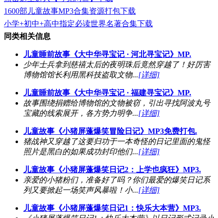
1600部儿童故事MP3合集资源打包下载
小学+初中+高中指定必读世界名著合集下载
同类相关信息
儿童睡前故事《大中华寻宝记 · 河北寻宝记》MP.
少年士兵拿到慈禧太后的夜明珠后竟然穿越了！好厉害
博物馆馆长利用黑科技盗取文物...
[详细]
儿童睡前故事《大中华寻宝记 · 福建寻宝记》MP.
故事围绕捐赠给博物馆的文物被窃，引出寻找阿波丸号
宝藏的线索展开，各方势力明争...
[详细]
儿童故事《小猪屏蓬爆笑冒险日记》MP3免费打包.
猪战神又穿越了这要归功于一本奇怪的日记里面的鬼怪
照片是黑白的如果成功封印他们...
[详细]
儿童故事《小猪屏蓬爆笑日记2：上学也疯狂》MP3.
亲爱的小猪粉们，准备好了吗？你们最爱的爆笑日记系
列又要掀起一场笑声风暴啦！小...
[详细]
儿童故事《小猪屏蓬爆笑日记1：快乐大本营》MP3.