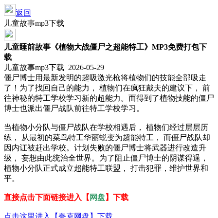
返回
儿童故事mp3下载
儿童睡前故事《植物大战僵尸之超能特工》MP3免费打包下
载
儿童故事mp3下载 2026-05-29
僵尸博士用最新发明的超吸激光枪将植物们的技能全部吸走
了！为了找回自己的能力， 植物们在疯狂戴夫的建议下， 前
往神秘的特工学校学习新的超能力。而得到了植物技能的僵尸
博士也派出僵尸战队前往特工学校学习。
当植物小分队与僵尸战队在学校相遇后， 植物们经过层层历
练， 从最初的菜鸟特工华丽蜕变为超能特工， 而僵尸战队却
因内讧被赶出学校。计划失败的僵尸博士将武器进行改造升
级， 妄想由此统治全世界。为了阻止僵尸博士的阴谋得逞，
植物小分队正式成立超能特工联盟， 打击犯罪，维护世界和
平。
直接点击下面链接进入【
网盘
】下载
点击这里进入【夸克网盘】下载