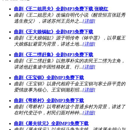
曲剧《王二姐思夫》全剧MP3免费下载 张晓红
曲剧《王二姐思夫》改编自明代小说《醒世恒言张廷秀
逃生救父》，讲述苏州王员外之...
[详细]
曲剧《王大娘锔缸》全剧MP3免费下载
曲剧《王大娘锔缸》源于明传奇《钵中莲》，以旱魃王
大娘炼缸避雷为背景，讲述土地...
[详细]
曲剧《王二愣赶集》全剧MP3免费下载
曲剧《王二愣赶集》以憨厚朴实的农民王二愣为主角，
讲述他赶集途中因性格耿直、行...
[详细]
曲剧《王宝钏》全剧MP3免费下载
曲剧《王宝钏》以唐代相府千金王宝钏与寒士薛平贵的
爱情故事为核心。王宝钏抛彩招...
[详细]
曲剧《弯桥村》全剧MP3免费下载
曲剧《弯桥村》以弯桥村这个普通乡村为背景，讲述了
在时代变迁中，村民们面对种种...
[详细]
曲剧《屠夫状元》全剧MP3免费下载
曲剧《屠夫状元》以忠奸斗争为主线，讲述屠夫胡山与