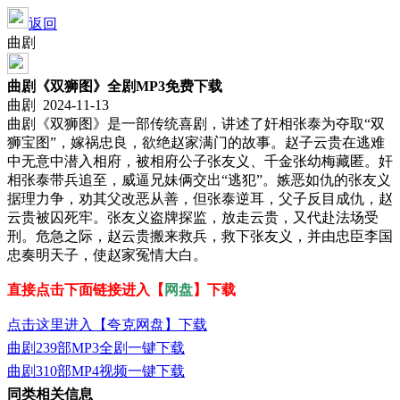
返回
曲剧
曲剧《双狮图》全剧MP3免费下载
曲剧 2024-11-13
曲剧《双狮图》是一部传统喜剧，讲述了奸相张泰为夺取“双
狮宝图”，嫁祸忠良，欲绝赵家满门的故事。赵子云贵在逃难
中无意中潜入相府，被相府公子张友义、千金张幼梅藏匿。奸
相张泰带兵追至，威逼兄妹俩交出“逃犯”。嫉恶如仇的张友义
据理力争，劝其父改恶从善，但张泰逆耳，父子反目成仇，赵
云贵被囚死牢。张友义盗牌探监，放走云贵，又代赴法场受
刑。危急之际，赵云贵搬来救兵，救下张友义，并由忠臣李国
忠奏明天子，使赵家冤情大白。
直接点击下面链接进入【
网盘
】下载
点击这里进入【夸克网盘】下载
曲剧239部MP3全剧一键下载
曲剧310部MP4视频一键下载
同类相关信息