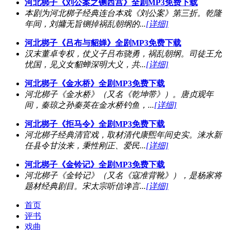
河北梆子《刘公案之铡西宫》全剧MP3免费下载
本剧为河北梆子经典连台本戏《刘公案》第三折。乾隆
年间，刘墉无旨铡掉祸乱朝纲的...
[详细]
河北梆子《吕布与貂婵》全剧MP3免费下载
汉末董卓专权，仗义子吕布骁勇，祸乱朝纲。司徒王允
忧国，见义女貂蝉深明大义，共...
[详细]
河北梆子《金水桥》全剧MP3免费下载
河北梆子《金水桥》（又名《乾坤带》）。唐贞观年
间，秦琼之孙秦英在金水桥钓鱼，...
[详细]
河北梆子《拒马令》全剧MP3免费下载
河北梆子经典清官戏，取材清代康煕年间史实。涞水新
任县令甘汝来，秉性刚正、爱民...
[详细]
河北梆子《金铃记》全剧MP3免费下载
河北梆子《金铃记》（又名《寇准背靴》），是杨家将
题材经典剧目。宋太宗听信谗言...
[详细]
首页
评书
戏曲