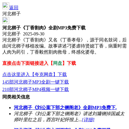
返回
河北梆子
河北梆子《丁香割肉》全剧MP3免费下载
河北梆子 2025-09-30
河北梆子《丁香割肉》又名《丁香孝母》，源于同名鼓词，后
由河北梆子移植改编。故事讲述刁婆虐待贤媳丁香，病重时需
人肉为药引，丁香毅然割肉救母，终感化婆母。
直接点击下面链接进入【
网盘
】下载
点击这里进入【夸克网盘】下载
145部河北梆子MP3全剧一键下载
210部河北梆子MP4视频一键下载
同类相关信息
河北梆子《刘公案下部之铡阁老》全剧MP3免费下.
河北梆子《刘公案下部之铡阁老》讲述刘墉铡掉国戚太
师叶里红之后，西宫叶妃怀恨上...
[详细]