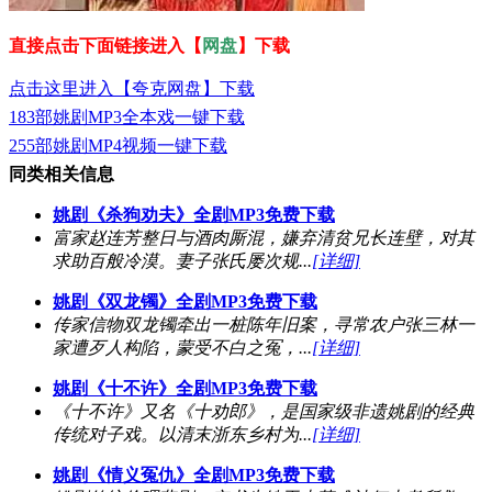
直接点击下面链接进入【
网盘
】下载
点击这里进入【夸克网盘】下载
183部姚剧MP3全本戏一键下载
255部姚剧MP4视频一键下载
同类相关信息
姚剧《杀狗劝夫》全剧MP3免费下载
富家赵连芳整日与酒肉厮混，嫌弃清贫兄长连壁，对其
求助百般冷漠。妻子张氏屡次规...
[详细]
姚剧《双龙镯》全剧MP3免费下载
传家信物双龙镯牵出一桩陈年旧案，寻常农户张三林一
家遭歹人构陷，蒙受不白之冤，...
[详细]
姚剧《十不许》全剧MP3免费下载
《十不许》又名《十劝郎》，是国家级非遗姚剧的经典
传统对子戏。以清末浙东乡村为...
[详细]
姚剧《情义冤仇》全剧MP3免费下载