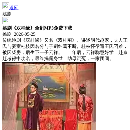
返回
姚剧
姚剧《双桂缘》全剧MP3免费下载
姚剧 2026-05-25
传统姚剧《双桂缘》又名《双桂图》。讲述明代赵家，夫人王
氏与妾室桂枝因名分与子嗣纠葛不断。桂枝怀孕遭王氏刁难，
被囚柴房，后生下一子云祥。十二年后，云祥聪慧好学，赴京
赶考得中功名，最终揭露身世，助母沉冤，一家团圆。