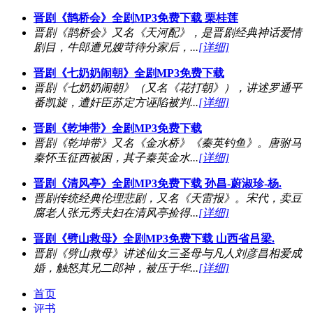
晋剧《鹊桥会》全剧MP3免费下载 栗桂莲
晋剧《鹊桥会》又名《天河配》，是晋剧经典神话爱情
剧目，牛郎遭兄嫂苛待分家后，...
[详细]
晋剧《七奶奶闹朝》全剧MP3免费下载
晋剧《七奶奶闹朝》（又名《花打朝》），讲述罗通平
番凯旋，遭奸臣苏定方诬陷被判...
[详细]
晋剧《乾坤带》全剧MP3免费下载
晋剧《乾坤带》又名《金水桥》《秦英钓鱼》。唐驸马
秦怀玉征西被困，其子秦英金水...
[详细]
晋剧《清风亭》全剧MP3免费下载 孙昌-蔚淑珍-杨.
晋剧传统经典伦理悲剧，又名《天雷报》。宋代，卖豆
腐老人张元秀夫妇在清风亭捡得...
[详细]
晋剧《劈山救母》全剧MP3免费下载 山西省吕梁.
晋剧《劈山救母》讲述仙女三圣母与凡人刘彦昌相爱成
婚，触怒其兄二郎神，被压于华...
[详细]
首页
评书