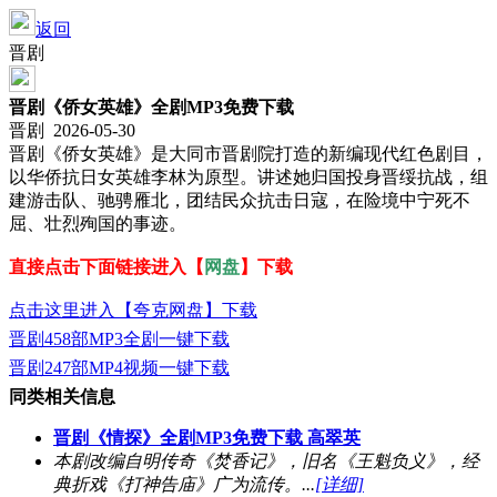
返回
晋剧
晋剧《侨女英雄》全剧MP3免费下载
晋剧 2026-05-30
晋剧《侨女英雄》是大同市晋剧院打造的新编现代红色剧目，
以华侨抗日女英雄李林为原型。讲述她归国投身晋绥抗战，组
建游击队、驰骋雁北，团结民众抗击日寇，在险境中宁死不
屈、壮烈殉国的事迹。
直接点击下面链接进入【
网盘
】下载
点击这里进入【夸克网盘】下载
晋剧458部MP3全剧一键下载
晋剧247部MP4视频一键下载
同类相关信息
晋剧《情探》全剧MP3免费下载 高翠英
本剧改编自明传奇《焚香记》，旧名《王魁负义》，经
典折戏《打神告庙》广为流传。...
[详细]