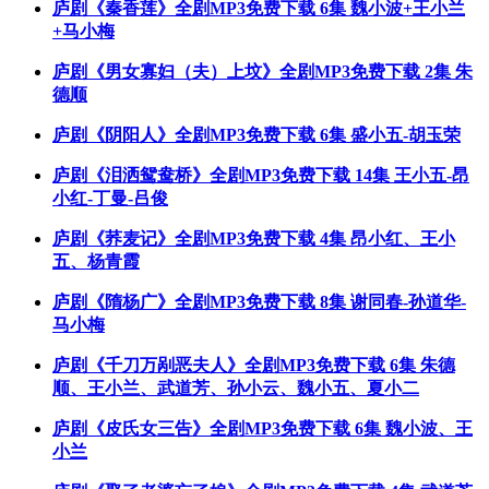
庐剧《秦香莲》全剧MP3免费下载 6集 魏小波+王小兰
+马小梅
庐剧《男女寡妇（夫）上坟》全剧MP3免费下载 2集 朱
德顺
庐剧《阴阳人》全剧MP3免费下载 6集 盛小五-胡玉荣
庐剧《泪洒鸳鸯桥》全剧MP3免费下载 14集 王小五-昂
小红-丁曼-吕俊
庐剧《荞麦记》全剧MP3免费下载 4集 昂小红、王小
五、杨青霞
庐剧《隋杨广》全剧MP3免费下载 8集 谢同春-孙道华-
马小梅
庐剧《千刀万剐恶夫人》全剧MP3免费下载 6集 朱德
顺、王小兰、武道芳、孙小云、魏小五、夏小二
庐剧《皮氏女三告》全剧MP3免费下载 6集 魏小波、王
小兰