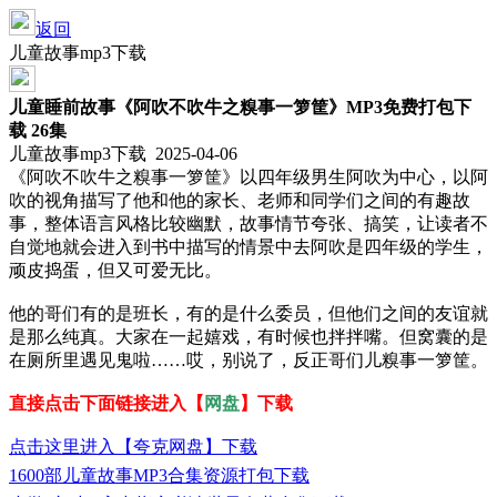
返回
儿童故事mp3下载
儿童睡前故事《阿吹不吹牛之糗事一箩筐》MP3免费打包下
载 26集
儿童故事mp3下载 2025-04-06
《阿吹不吹牛之糗事一箩筐》以四年级男生阿吹为中心，以阿
吹的视角描写了他和他的家长、老师和同学们之间的有趣故
事，整体语言风格比较幽默，故事情节夸张、搞笑，让读者不
自觉地就会进入到书中描写的情景中去阿吹是四年级的学生，
顽皮捣蛋，但又可爱无比。
他的哥们有的是班长，有的是什么委员，但他们之间的友谊就
是那么纯真。大家在一起嬉戏，有时候也拌拌嘴。但窝囊的是
在厕所里遇见鬼啦……哎，别说了，反正哥们儿糗事一箩筐。
直接点击下面链接进入【
网盘
】下载
点击这里进入【夸克网盘】下载
1600部儿童故事MP3合集资源打包下载