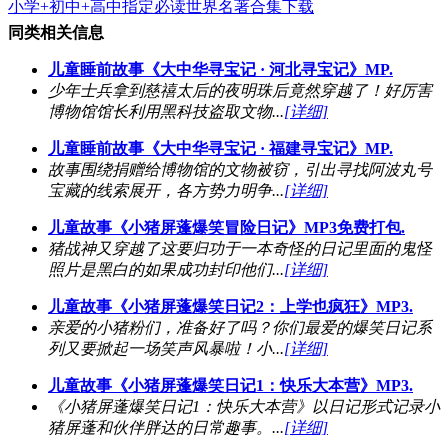
小学+初中+高中指定必读世界名著合集下载
同类相关信息
儿童睡前故事《大中华寻宝记 · 河北寻宝记》MP.
少年士兵拿到慈禧太后的夜明珠后竟然穿越了！好厉害
博物馆馆长利用黑科技盗取文物...
[详细]
儿童睡前故事《大中华寻宝记 · 福建寻宝记》MP.
故事围绕捐赠给博物馆的文物被窃，引出寻找阿波丸号
宝藏的线索展开，各方势力明争...
[详细]
儿童故事《小猪屏蓬爆笑冒险日记》MP3免费打包.
猪战神又穿越了这要归功于一本奇怪的日记里面的鬼怪
照片是黑白的如果成功封印他们...
[详细]
儿童故事《小猪屏蓬爆笑日记2：上学也疯狂》MP3.
亲爱的小猪粉们，准备好了吗？你们最爱的爆笑日记系
列又要掀起一场笑声风暴啦！小...
[详细]
儿童故事《小猪屏蓬爆笑日记1：快乐大本营》MP3.
《小猪屏蓬爆笑日记1：快乐大本营》以日记形式记录小
猪屏蓬和伙伴胖达的日常趣事。...
[详细]