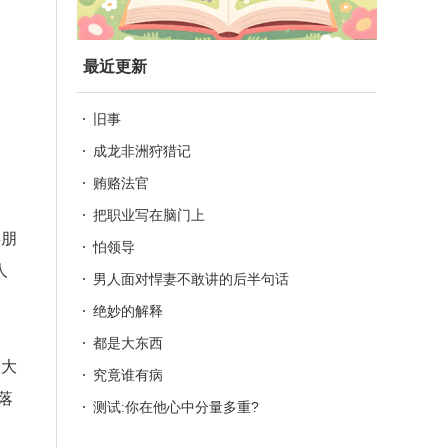
最近更新
旧事
成龙非洲狩猎记
贿赂法官
把职业写在脑门上
类朋
怕领导
人
男人面对悍妻不敢讲的后半句话
绝妙的解释
都是大东西
很大
究竟谁有病
落
测试:你在他心中分量多重?