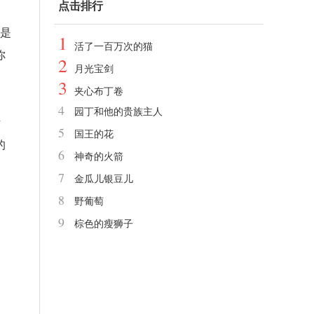
点击排行
也是
1
活了一百万次的猫
你
2
月光宝剑
3
夹心布丁卷
4
园丁和他的贵族主人
听
5
国王的花
的
6
神奇的火箭
7
金瓜儿银豆儿
8
野葡萄
9
棕色的瘦狮子