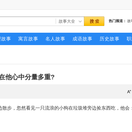
热门频道：
故
理故事
寓言故事
名人故事
成语故事
历史故事
职
你在他心中分量多重?
边散步，忽然看见一只流浪的小狗在垃圾堆旁边捡东西吃，他会