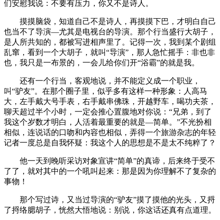
们安慰我说：不要有压力，你又不是诗人。
摸摸脑袋，知道自己不是诗人，再摸摸下巴，才明白自己
也当不了导演—尤其是电视台的导演。那个行当盛行大胡子，
是人所共知的，都被写进相声里了。记得一次，我到某个剧组
乱窜，看到一个大胡子，就叫“导演”，那人急忙摇手：非也非
也，我只是一布景的，一会儿给你们开“浴霸”的就是我。
还有一个行当，客观地说，并不能定义成一个职业，
叫“驴友”。在那个圈子里，似乎多有这样一种形象：人高马
大，左手戴大号手表，右手戴串佛珠，开越野车，喝功夫茶，
聊天超过半个小时，一定会推心置腹地对你说：“兄弟，到了
我这个岁数才明白，人活着最重要的就是—简单。”不光扮相
相似，连说话的口吻和内容也相似，弄得一个旅游杂志的年轻
记者一度总是自我怀疑：我这个人的思想是不是太不纯粹了？
他一天到晚听采访对象宣讲“简单”的真谛，后来终于受不
了了，就对其中的一个吼叫起来：那是因为你理解不了复杂的
事物！
那个写过诗，又当过导演的“驴友”摸了摸他的光头，又捋
了捋络腮胡子，恍然大悟地说：别说，你这话还真有点道理。