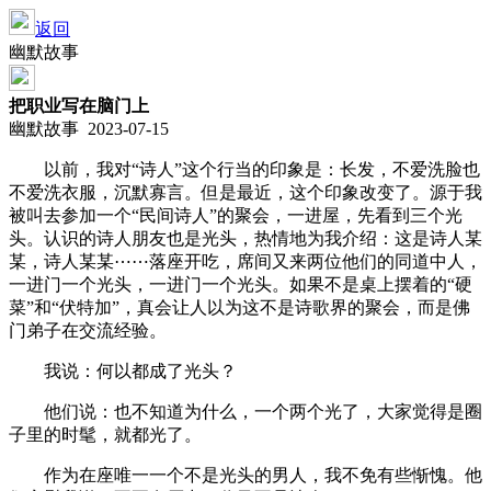
返回
幽默故事
把职业写在脑门上
幽默故事 2023-07-15
以前，我对“诗人”这个行当的印象是：长发，不爱洗脸也
不爱洗衣服，沉默寡言。但是最近，这个印象改变了。源于我
被叫去参加一个“民间诗人”的聚会，一进屋，先看到三个光
头。认识的诗人朋友也是光头，热情地为我介绍：这是诗人某
某，诗人某某⋯⋯落座开吃，席间又来两位他们的同道中人，
一进门一个光头，一进门一个光头。如果不是桌上摆着的“硬
菜”和“伏特加”，真会让人以为这不是诗歌界的聚会，而是佛
门弟子在交流经验。
我说：何以都成了光头？
他们说：也不知道为什么，一个两个光了，大家觉得是圈
子里的时髦，就都光了。
作为在座唯一一个不是光头的男人，我不免有些惭愧。他