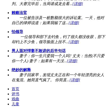
判。大赛完毕后，当局请成龙去看...
[详细]
贿赂法官
一位被告涉及一桩数额很大的诉讼案。一天，他对
自己的律师说道：如果我输了这...
[详细]
怕领导
一位领导和部下去钓鱼，钓了很久都没收获，部下
却钓上不少鱼，领导脸面上挂不...
[详细]
男人面对悍妻不敢讲的后半句话
妻子：你一生只爱我一个人吗? 丈夫：当然(不只爱
你一个人) 妻子：如果有一天没...
[详细]
绝妙的解释
妻子回家早，发现丈夫正在和一个年轻漂亮的女人
在鬼混。她简直气疯了。 你简直...
[详细]
首页
评书
戏曲
儿童