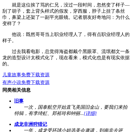
就是这位挨了骂的仁兄，没过一段时间，忽然变了样子—
刮了胡子，套上背头样式的假发，穿西服，脖子上挂了条丝
巾，鼻梁上还架了一副平光眼镜。记者朋友好奇地问：为什么
变样了？
他说：既然哥哥当上职业经理人了，得有点职业经理人的
样子。
过去我看电影，总觉得海盗都戴个黑眼罩、流氓都文一条
龙的造型设计太模式化了，现在看来，模式化也是有现实依据
的。
儿童故事免费下载资源
有声小说免费下载资源
同类相关信息
旧事
一次，国泰航空开始直飞美国旧金山，要我们来拍
特辑，有李绮虹、郑裕玲和钟丽...
[详细]
成龙非洲狩猎记
一年，成龙受环球小姐选美会邀请，到南非去评