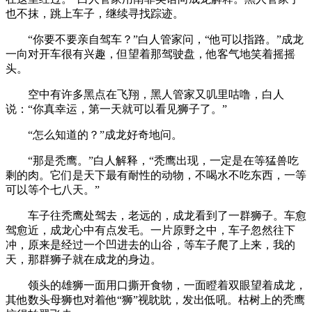
也不抹，跳上车子，继续寻找踪迹。
“你要不要亲自驾车？”白人管家问，“他可以指路。”成龙
一向对开车很有兴趣，但望着那驾驶盘，他客气地笑着摇摇
头。
空中有许多黑点在飞翔，黑人管家又叽里咕噜，白人
说：“你真幸运，第一天就可以看见狮子了。”
“怎么知道的？”成龙好奇地问。
“那是秃鹰。”白人解释，“秃鹰出现，一定是在等猛兽吃
剩的肉。它们是天下最有耐性的动物，不喝水不吃东西，一等
可以等个七八天。”
车子往秃鹰处驾去，老远的，成龙看到了一群狮子。车愈
驾愈近，成龙心中有点发毛。一片原野之中，车子忽然往下
冲，原来是经过一个凹进去的山谷，等车子爬了上来，我的
天，那群狮子就在成龙的身边。
领头的雄狮一面用口撕开食物，一面瞪着双眼望着成龙，
其他数头母狮也对着他“狮”视眈眈，发出低吼。枯树上的秃鹰