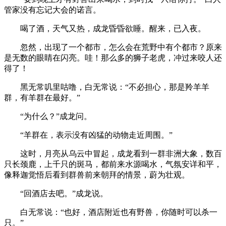
管家没有忘记大会的诺言。
喝了酒，天气又热，成龙昏昏欲睡。醒来，已入夜。
忽然，出现了一个都市，怎么会在荒野中有个都市？原来
是无数的眼睛在闪亮。哇！那么多的狮子老虎，冲过来咬人还
得了！
黑无常叽里咕噜，白无常说：“不必担心，那是羚羊羊
群，有羊群在最好。”
“为什么？”成龙问。
“羊群在，表示没有凶猛的动物走近周围。”
这时，月亮从乌云中冒起，成龙看到一群非洲大象，数百
只长颈鹿，上千只的斑马，都前来水源喝水，气氛安详和平，
像释迦觉悟后看到群兽前来朝拜的情景，蔚为壮观。
“回酒店去吧。”成龙说。
白无常说：“也好，酒店附近也有野兽，你随时可以杀一
只。”