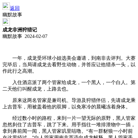
返回
幽默故事
成龙非洲狩猎记
幽默故事 2024-02-07
一年，成龙受环球小姐选美会邀请，到南非去评判。大赛
完毕后，当局请成龙去看野生动物，并答应让他猎杀一头，以
作此行之高潮。
入住酒店派了两个管家给成龙，一个黑人，一个白人。第
二天他们叫醒成龙，上路去也。
原来这两名管家是兼司机、导游及狩猎伴侣，先请成龙乘
上吉普车，用被盖着他的双脚，以免寒冷的晨曦冻着身体。
经过数小时的路程，来到一片一望无际的原野，黑人管家
忽然刹住了吉普车，跳了下来。用手指往一堆排泄物中一插，
拿到鼻前闻一闻，黑人管家叽里咕噜。“有一群豺狼一小时前
在这里经过。”白人管家用南非英语向成龙解释。黑人管家手