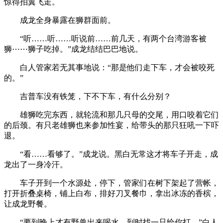
惊得拍翼飞走。
成龙全身暴露在狮群面前。
“听……听……听说前……前几天，有两个台湾游客被
狮⋯⋯狮子吃掉。”成龙结结巴巴地说。
白人管家若无其事地说：“那是他们走下车，才会被咬死
的。”
吉普车没有铁笼，下不下车，有什么分别？
雄狮吃完东西，就轮流和那几只母的交尾，用口咬着它们
的后颈。有只老雄狮也来参加性宴，给带头的那只狂吼一下吓
退。
“看……看够了。”成龙说。黑白无常这才将车子开走，成
龙出了一身冷汗。
车子开到一个水源处，停下，管家们在树下架起了营帐，
打开折叠桌椅，铺上白布，排好刀叉餐巾，拿出冰冻的香槟，
让成龙野餐。
“要到晚上才有野兽出来喝水，到时找一只给你打。”白人